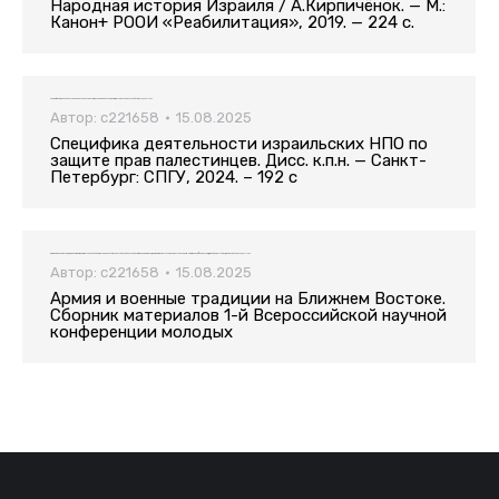
Народная история Израиля / А.Кирпичёнок. — М.:
Канон+ РООИ «Реабилитация», 2019. — 224 с.
Специфика деятельности израильских НПО по защите прав палестинцев. Дисс. к.п.н. — Санкт-Петербург: СПГУ, 2024. – 192 с
Автор:
c221658
15.08.2025
Специфика деятельности израильских НПО по
защите прав палестинцев. Дисс. к.п.н. — Санкт-
Петербург: СПГУ, 2024. – 192 с
Армия и военные традиции на Ближнем Востоке. Сборник материалов 1-й Всероссийской научной конференции молодых Ближневосточников / Сост. Т.А. Пан, М.Ю. Илюшина, С.А. Французов, Д.В. Зайцева. – СПб.: изд-во Арт-Экспресс, 2024. – 130 с.
Автор:
c221658
15.08.2025
Армия и военные традиции на Ближнем Востоке.
Сборник материалов 1-й Всероссийской научной
конференции молодых